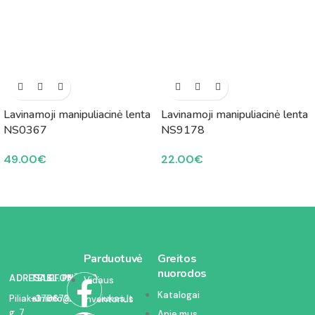
Lavinamoji manipuliacinė lenta
Lavinamoji manipuliacinė lenta
NS0367
NS9178
49.00
€
22.00
€
Parduotuvė
Greitos
nuorodos
ADRESAS:
TELEFONAS:
EL. PAŠTAS:
Vidaus
Katalogai
Piliakalnio
+37067350054
info@kodelciukas.lt
inventorius
g. 7,
Apie mus