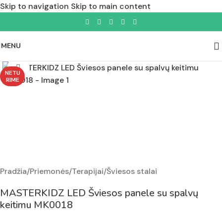
Skip to navigation
Skip to main content
MENU
Padidinti nuotrauką
NETU
RIME
Pradžia
/
Priemonės
/
Terapijai
/
Šviesos stalai
MASTERKIDZ LED Šviesos panele su spalvų
keitimu MK0018