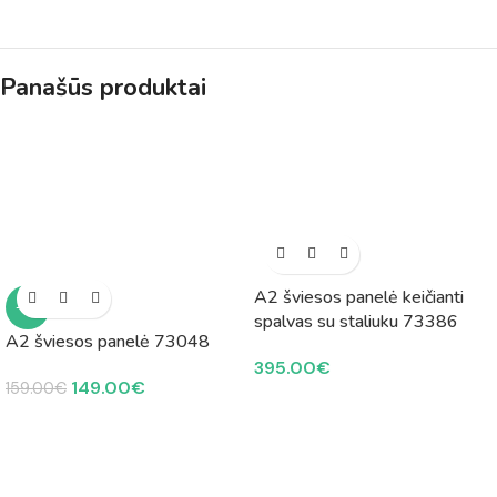
Panašūs produktai
A2 šviesos panelė keičianti
-6%
spalvas su staliuku 73386
A2 šviesos panelė 73048
395.00
€
149.00
€
159.00
€