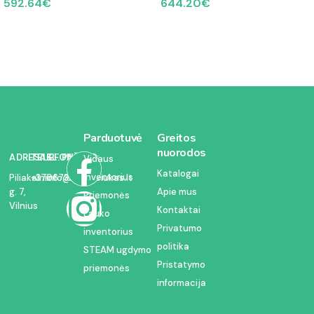
592.64
€
644.20
€
Parduotuvė
Greitos
nuorodos
ADRESAS:
TELEFONAS:
EL. PAŠTAS:
Vidaus
Katalogai
inventorius
Piliakalnio
+37067350054
info@kodelciukas.lt
g. 7,
Apie mus
Priemonės
Vilnius
Kontaktai
Lauko
Privatumo
inventorius
politika
STEAM ugdymo
Pristatymo
priemonės
informacija