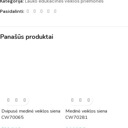
Kategorija:
Lauko edukacinės veiklos priemonės
Pasidalinti:
Panašūs produktai
Dvipusė medinė veiklos siena
Medinė veiklos siena
CW70065
CW70281