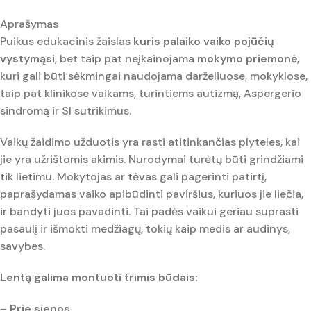
Aprašymas
Puikus edukacinis žaislas
kuris palaiko vaiko pojūčių
vystymąsi
, bet taip pat neįkainojama
mokymo priemonė
,
kuri gali būti sėkmingai naudojama darželiuose, mokyklose,
taip pat klinikose vaikams, turintiems autizmą, Aspergerio
sindromą ir SI sutrikimus.
Vaikų žaidimo užduotis yra rasti atitinkančias plyteles, kai
jie yra užrištomis akimis. Nurodymai turėtų būti grindžiami
tik lietimu. Mokytojas ar tėvas gali pagerinti patirtį,
paprašydamas vaiko apibūdinti paviršius, kuriuos jie liečia,
ir bandyti juos pavadinti. Tai padės vaikui geriau suprasti
pasaulį ir išmokti medžiagų, tokių kaip medis ar audinys,
savybes.
Lentą galima montuoti trimis būdais:
–
Prie sienos,