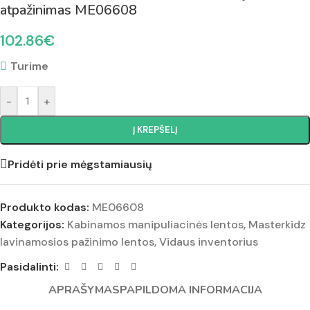
atpažinimas ME06608
102.86
€
Turime
-
+
Į KREPŠELĮ
Pridėti prie mėgstamiausių
Produkto kodas:
ME06608
Kategorijos:
Kabinamos manipuliacinės lentos
,
Masterkidz
lavinamosios pažinimo lentos
,
Vidaus inventorius
Pasidalinti:
APRAŠYMAS
PAPILDOMA INFORMACIJA