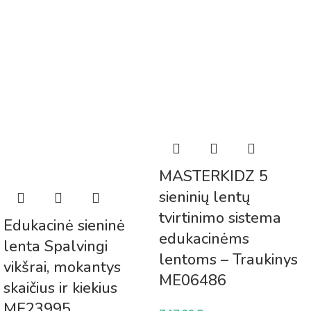
MASTERKIDZ 5
sieninių lentų
tvirtinimo sistema
Edukacinė sieninė
edukacinėms
lenta Spalvingi
lentoms – Traukinys
vikšrai, mokantys
ME06486
skaičius ir kiekius
ME23995