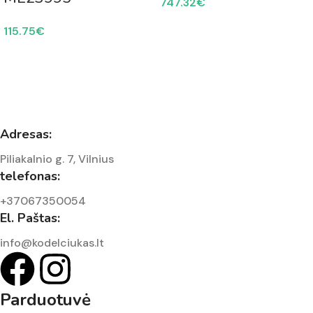
747.32
€
115.75
€
Adresas:
Piliakalnio g. 7, Vilnius
telefonas:
+37067350054
El. Paštas:
info@kodelciukas.lt
Parduotuvė