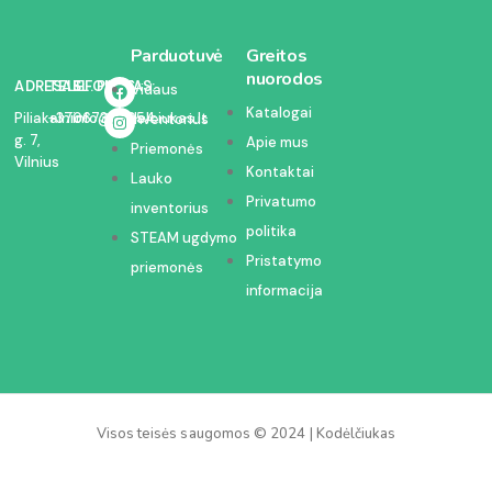
Parduotuvė
Greitos
nuorodos
ADRESAS:
TELEFONAS:
EL. PAŠTAS:
Vidaus
Katalogai
Piliakalnio
+37067350054
info@kodelciukas.lt
inventorius
g. 7,
Apie mus
Priemonės
Vilnius
Kontaktai
Lauko
Privatumo
inventorius
politika
STEAM ugdymo
Pristatymo
priemonės
informacija
Visos teisės saugomos © 2024 | Kodėlčiukas