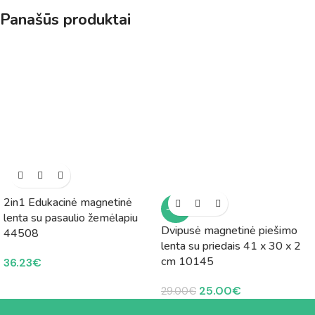
Panašūs produktai
2in1 Edukacinė magnetinė
-14%
lenta su pasaulio žemėlapiu
Dvipusė magnetinė piešimo
44508
lenta su priedais 41 x 30 x 2
cm 10145
36.23
€
25.00
€
29.00
€