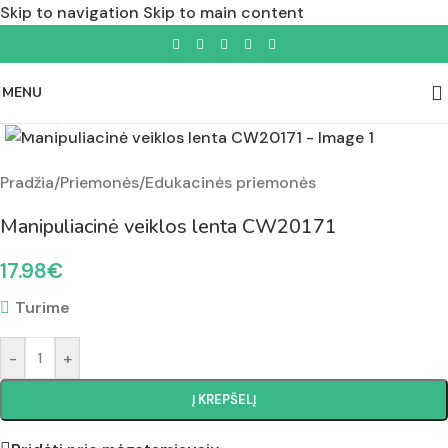
Skip to navigation
Skip to main content
MENU
Padidinti nuotrauką
Pradžia
/
Priemonės
/
Edukacinės priemonės
Manipuliacinė veiklos lenta CW20171
17.98
€
Turime
-
+
Į KREPŠELĮ