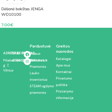
Dėlionė bokštas JENGA
WD10100
7.00
€
Parduotuvė
Greitos
nuorodos
ADRESAS:
TELEFONAS:
EL. PAŠTAS:
Vidaus
Katalogai
inventorius
Piliakalnio
+37067350054
info@kodelciukas.lt
g. 7,
Apie mus
Priemonės
Vilnius
Kontaktai
Lauko
Privatumo
inventorius
politika
STEAM ugdymo
Pristatymo
priemonės
informacija