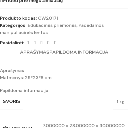
Pridėti prie mėgstamiausių
Produkto kodas:
CW20171
Kategorijos:
Edukacinės priemonės
,
Padedamos
manipuliacinės lentos
Pasidalinti:
APRAŠYMAS
PAPILDOMA INFORMACIJA
Aprašymas
Matmenys: 29*23*6 cm
Papildoma informacija
SVORIS
1 kg
7.000000 × 28.000000 × 30.000000