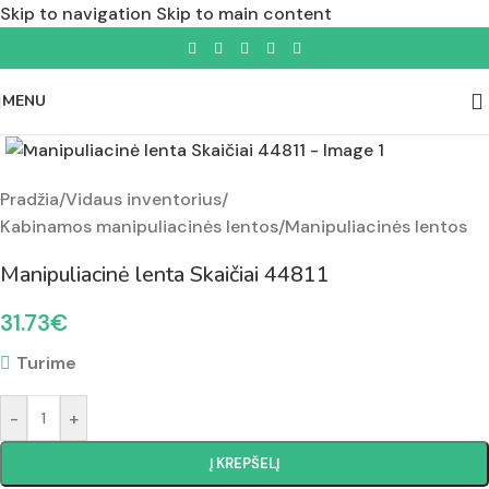
Skip to navigation
Skip to main content
MENU
Padidinti nuotrauką
Pradžia
/
Vidaus inventorius
/
Kabinamos manipuliacinės lentos
/
Manipuliacinės lentos
Manipuliacinė lenta Skaičiai 44811
31.73
€
Turime
-
+
Į KREPŠELĮ