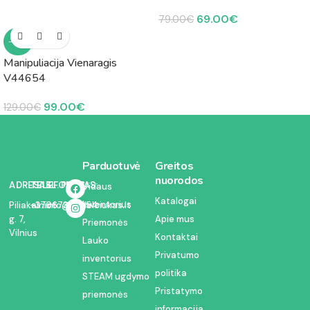
69.00
€
79.00
€
-23%
Manipuliacija Vienaragis
V44654
99.00
€
129.00
€
Parduotuvė
Greitos
nuorodos
ADRESAS:
TELEFONAS:
EL. PAŠTAS:
Vidaus
Katalogai
inventorius
Piliakalnio
+37067350054
info@kodelciukas.lt
g. 7,
Apie mus
Priemonės
Vilnius
Kontaktai
Lauko
Privatumo
inventorius
politika
STEAM ugdymo
Pristatymo
priemonės
informacija