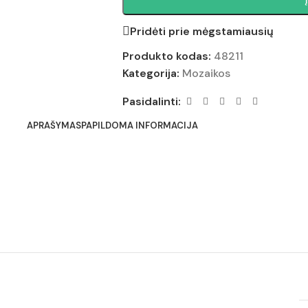
Pridėti prie mėgstamiausių
Produkto kodas:
48211
Kategorija:
Mozaikos
Pasidalinti:
APRAŠYMAS
PAPILDOMA INFORMACIJA