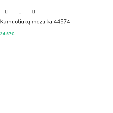
Kamuoliukų mozaika 44574
24.57
€