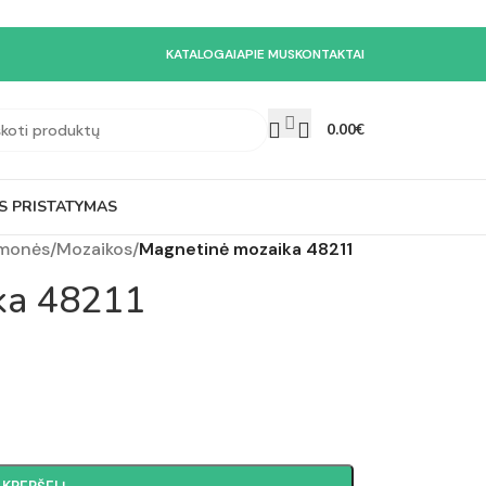
KATALOGAI
APIE MUS
KONTAKTAI
0.00
€
S PRISTATYMAS
emonės
/
Mozaikos
/
Magnetinė mozaika 48211
ka 48211