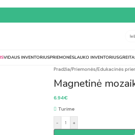
MS
VIDAUS INVENTORIUS
PRIEMONĖS
LAUKO INVENTORIUS
GREITA
Pradžia
/
Priemonės
/
Edukacinės pri
Magnetinė mozai
6.94
€
Turime
-
+