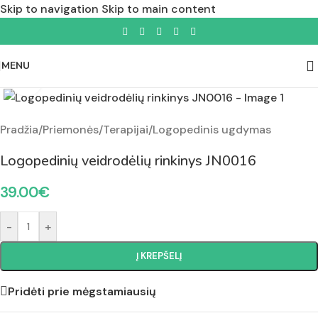
Skip to navigation
Skip to main content
MENU
Padidinti nuotrauką
Pradžia
/
Priemonės
/
Terapijai
/
Logopedinis ugdymas
Logopedinių veidrodėlių rinkinys JN0016
39.00
€
-
+
Į KREPŠELĮ
Pridėti prie mėgstamiausių