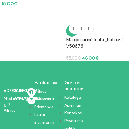
15.00
€
-16%
Manipuliacinė lenta „Katinas”
V50676
46.00
€
55.00
€
Parduotuvė
Greitos
nuorodos
ADRESAS:
TELEFONAS:
EL. PAŠTAS:
Vidaus
Katalogai
Piliakalnio
+37067350054
info@kodelciukas.lt
inventorius
g. 7,
Apie mus
Priemonės
Vilnius
Kontaktai
Lauko
Privatumo
inventorius
politika