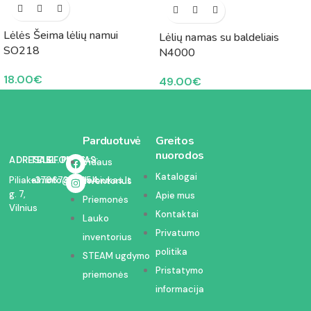
Lėlės Šeima lėlių namui
Lėlių namas su baldeliais
SO218
N4000
18.00
€
49.00
€
Parduotuvė
Greitos
nuorodos
ADRESAS:
TELEFONAS:
EL. PAŠTAS:
Vidaus
Katalogai
Piliakalnio
+37067350054
info@kodelciukas.lt
inventorius
g. 7,
Apie mus
Priemonės
Vilnius
Kontaktai
Lauko
Privatumo
inventorius
politika
STEAM ugdymo
Pristatymo
priemonės
informacija