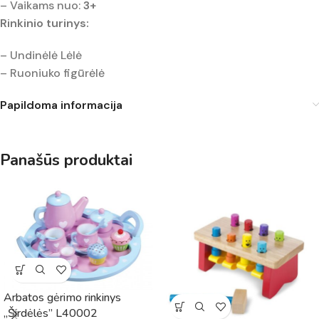
– Vaikams nuo:
3+
Rinkinio turinys:
– Undinėlė Lėlė
– Ruoniuko figūrėlė
Papildoma informacija
Panašūs produktai
Arbatos gėrimo rinkinys
„Širdėlės” L40002