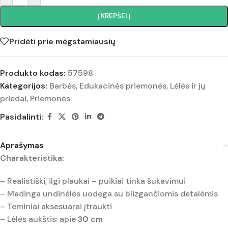
Į KREPŠELĮ
Pridėti prie mėgstamiausių
Produkto kodas:
57598
Kategorijos:
Barbės
,
Edukacinės priemonės
,
Lėlės ir jų
priedai
,
Priemonės
Pasidalinti:
Aprašymas
Charakteristika:
– Realistiški, ilgi plaukai – puikiai tinka šukavimui
– Madinga undinėlės uodega su blizgančiomis detalėmis
– Teminiai aksesuarai įtraukti
– Lėlės aukštis: apie
30 cm