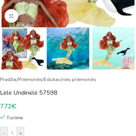
Padidinti nuotrauką
Pradžia
/
Priemonės
/
Edukacinės priemonės
Lėlė Undinėlė 57598
7.72
€
Turime
-
+