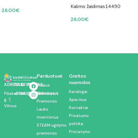
Kalimo žaidimas14490
26.00
€
26.00
€
Parduotuvė
Greitos
nuorodos
ADRESAS:
TELEFONAS:
EL. PAŠTAS:
Vidaus
Katalogai
inventorius
Piliakalnio
+37067350054
info@kodelciukas.lt
g. 7,
Apie mus
Priemonės
Vilnius
Kontaktai
Lauko
Privatumo
inventorius
politika
STEAM ugdymo
Pristatymo
priemonės