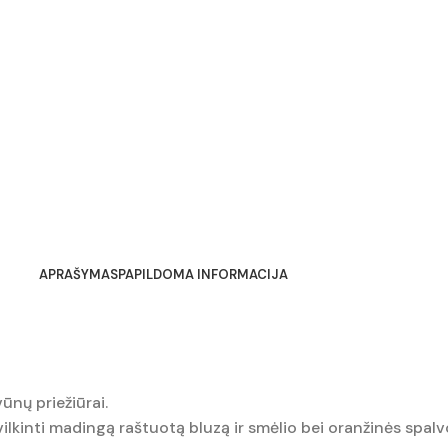
APRAŠYMAS
PAPILDOMA INFORMACIJA
ūnų priežiūrai.
vilkinti madingą raštuotą bluzą ir smėlio bei oranžinės spalv