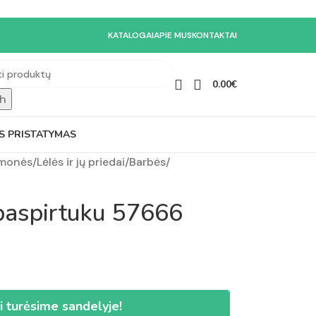
KATALOGAI
APIE MUS
KONTAKTAI
0.00
€
h
S PRISTATYMAS
emonės
/
Lėlės ir jų priedai
/
Barbės
/
 paspirtuku 57666
i turėsime sandelyje!