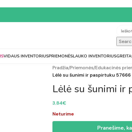
Searc
MS
VIDAUS INVENTORIUS
PRIEMONĖS
LAUKO INVENTORIUS
GREITA
Pradžia
/
Priemonės
/
Edukacinės pri
Lėlė su šunimi ir paspirtuku 57666
Lėlė su šunimi ir
3.84
€
Neturime
Pranešime, ka