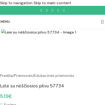
Skip to navigation
Skip to main content
MENU
Padidinti nuotrauką
Pradžia
/
Priemonės
/
Edukacinės priemonės
Lėlė su nėščiosios pilvu 57734
5.13
€
Turime