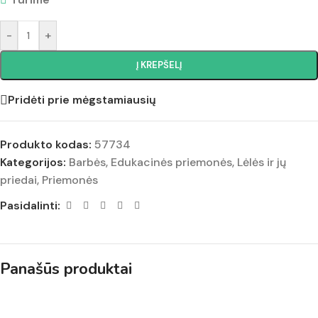
-
+
Į KREPŠELĮ
Pridėti prie mėgstamiausių
Produkto kodas:
57734
Kategorijos:
Barbės
,
Edukacinės priemonės
,
Lėlės ir jų
priedai
,
Priemonės
Pasidalinti:
Panašūs produktai