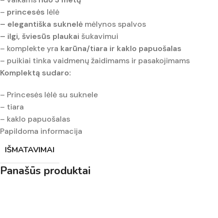
–
princesės
lėlė
– elegantiška suknelė
mėlynos spalvos
– ilgi, šviesūs plaukai
šukavimui
– komplekte yra
karūna/tiara ir kaklo papuošalas
– puikiai tinka vaidmenų žaidimams ir pasakojimams
Komplektą sudaro:
– Princesės lėlė su suknele
– tiara
– kaklo papuošalas
Papildoma informacija
IŠMATAVIMAI
Panašūs produktai