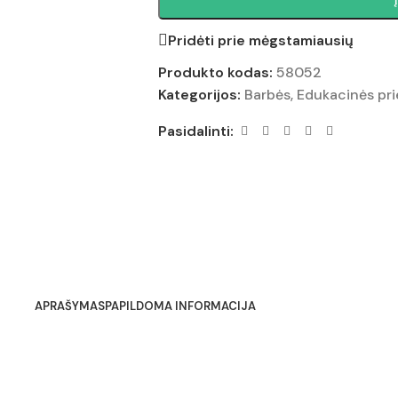
Pridėti prie mėgstamiausių
Produkto kodas:
58052
Kategorijos:
Barbės
,
Edukacinės pr
Pasidalinti:
APRAŠYMAS
PAPILDOMA INFORMACIJA