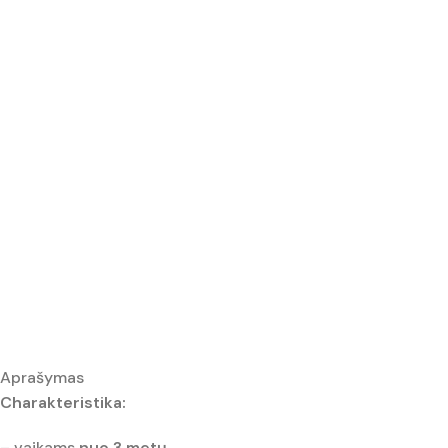
Aprašymas
Charakteristika:
– vaikams
nuo 3 metų