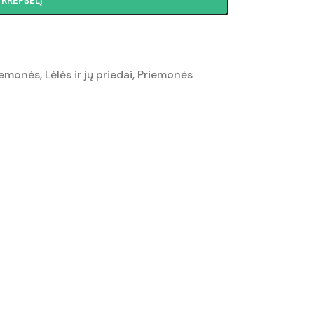
Į KREPŠELĮ
iemonės
,
Lėlės ir jų priedai
,
Priemonės