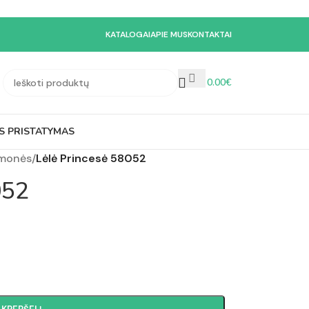
KATALOGAI
APIE MUS
KONTAKTAI
0.00
€
S PRISTATYMAS
emonės
/
Lėlė Princesė 58052
052