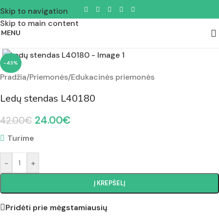
Skip to navigation
Skip to main content
MENU
Padidinti nuotrauką
-43%
Pradžia
/
Priemonės
/
Edukacinės priemonės
Ledų stendas L40180
24.00
€
42.00
€
Turime
-
+
Į KREPŠELĮ
Pridėti prie mėgstamiausių