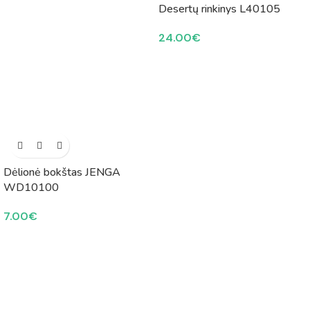
Desertų rinkinys L40105
24.00
€
Dėlionė bokštas JENGA
WD10100
7.00
€