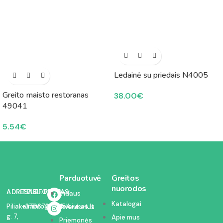
Ledainė su priedais N4005
Greito maisto restoranas
38.00
€
49041
5.54
€
Parduotuvė
Greitos
nuorodos
ADRESAS:
TELEFONAS:
EL. PAŠTAS:
Vidaus
Katalogai
Piliakalnio
+37067350054
info@kodelciukas.lt
inventorius
g. 7,
Apie mus
Priemonės