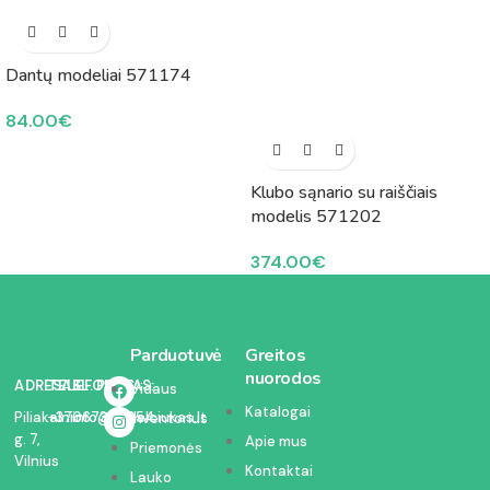
Dantų modeliai 571174
84.00
€
Klubo sąnario su raiščiais
modelis 571202
374.00
€
Parduotuvė
Greitos
nuorodos
ADRESAS:
TELEFONAS:
EL. PAŠTAS:
Vidaus
Katalogai
Piliakalnio
+37067350054
info@kodelciukas.lt
inventorius
g. 7,
Apie mus
Priemonės
Vilnius
Kontaktai
Lauko