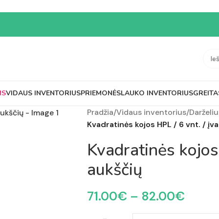
MS
VIDAUS INVENTORIUS
PRIEMONĖS
LAUKO INVENTORIUS
GREITA
Pradžia
/
Vidaus inventorius
/
Darželiu
Kvadratinės kojos HPL / 6 vnt. / įva
Kvadratinės kojos 
aukščių
71.00
€
–
82.00
€