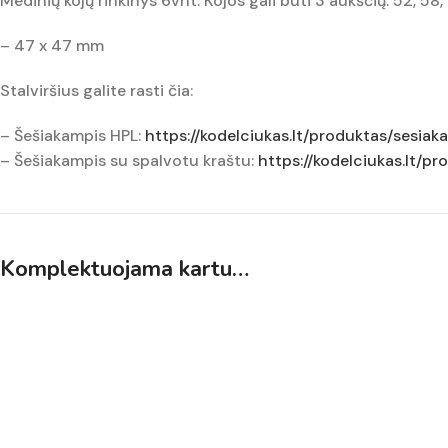
Medinių kojų rinkinys 6vnt. Kojos gali būti 3 aukščių: 52, 58, 
– 47 x 47 mm
Stalviršius galite rasti čia:
– Šešiakampis HPL:
https://kodelciukas.lt/produktas/sesia
– Šešiakampis su spalvotu kraštu:
https://kodelciukas.lt/pr
Komplektuojama kartu…