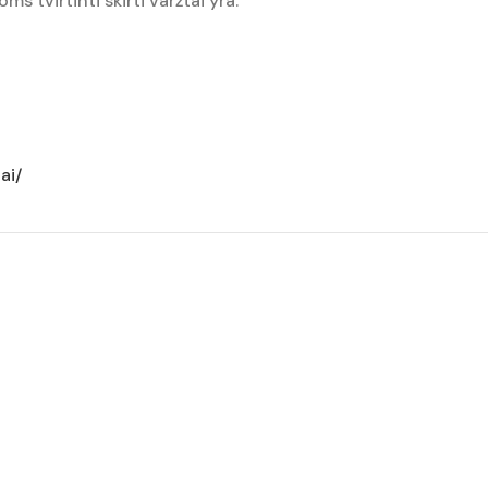
ms tvirtinti skirti varžtai yra.
ai/