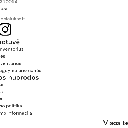
7350054
tas:
delciukas.lt
uotuvė
inventorius
nės
nventorius
ugdymo priemonės
tos nuorodos
ai
us
ai
mo politika
ymo informacija
Visos t