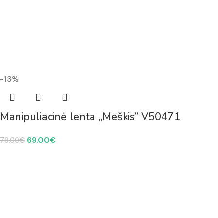
-13%
Manipuliacinė lenta „Meškis” V50471
69.00
€
79.00
€