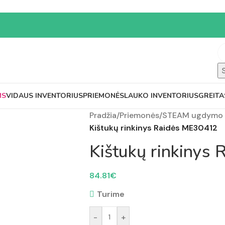
MS
VIDAUS INVENTORIUS
PRIEMONĖS
LAUKO INVENTORIUS
GREITA
Pradžia
/
Priemonės
/
STEAM ugdymo 
Kištukų rinkinys Raidės ME30412
Kištukų rinkinys
84.81
€
Turime
-
+