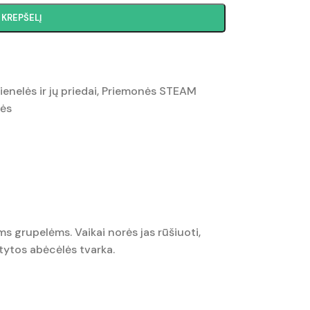
Į KREPŠELĮ
nelės ir jų priedai
,
Priemonės STEAM
ės
oms grupelėms. Vaikai norės jas rūšiuoti,
ėstytos abėcėlės tvarka.