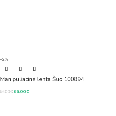
-2%
Manipuliacinė lenta Šuo 100894
55.00
€
56.00
€