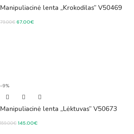
Manipuliacinė lenta „Krokodilas” V50469
67.00
€
79.00
€
-9%
Manipuliacinė lenta „Lėktuvas” V50673
145.00
€
159.00
€