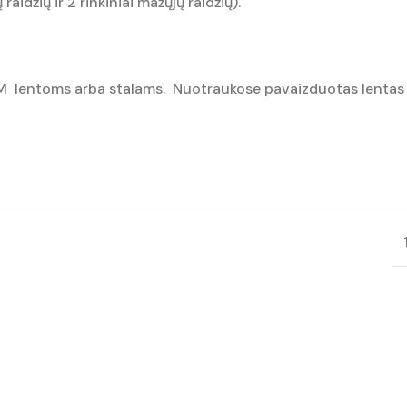
raidžių ir 2 rinkiniai mažųjų raidžių).
EAM lentoms arba stalams. Nuotraukose pavaizduotas lentas ar