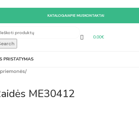
KATALOGAI
APIE MUS
KONTAKTAI
0.00
€
Search
S PRISTATYMAS
priemonės
/
 Raidės ME30412