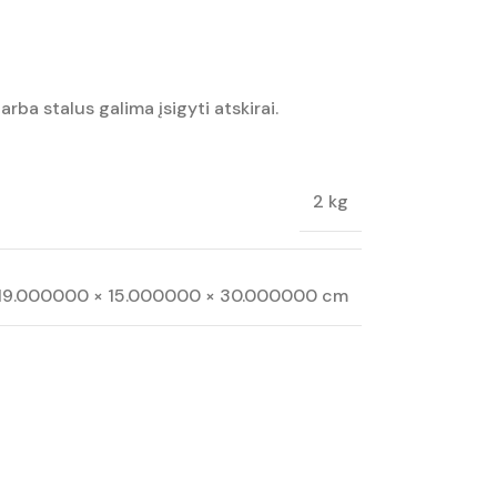
ba stalus galima įsigyti atskirai.
2 kg
19.000000 × 15.000000 × 30.000000 cm