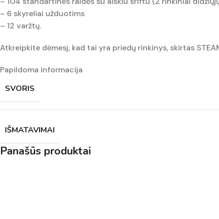
– 104 standartinės raidės su aiškiu šriftu (2 rinkiniai didžiųjų 
– 6 skyreliai užduotims
– 12 varžtų.
Atkreipkite dėmesį, kad tai yra priedų rinkinys, skirtas ST
Papildoma informacija
SVORIS
IŠMATAVIMAI
Panašūs produktai