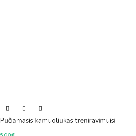
Pučiamasis kamuoliukas treniravimuisi
5.00
€