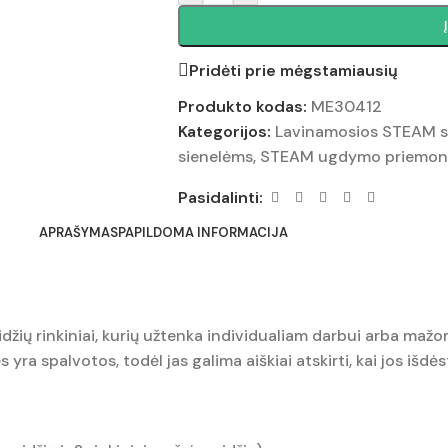
Pridėti prie mėgstamiausių
Produkto kodas:
ME30412
Kategorijos:
Lavinamosios STEAM sie
sienelėms
,
STEAM ugdymo priemon
Pasidalinti:
APRAŠYMAS
PAPILDOMA INFORMACIJA
 raidžių rinkiniai, kurių užtenka individualiam darbui arba maž
ės yra spalvotos, todėl jas galima aiškiai atskirti, kai jos išd