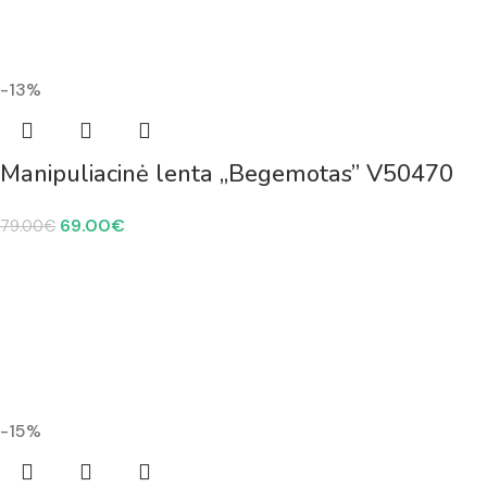
-13%
Manipuliacinė lenta „Begemotas” V50470
69.00
€
79.00
€
-15%