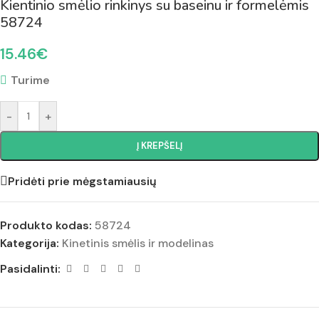
Kientinio smėlio rinkinys su baseinu ir formelėmis
58724
15.46
€
Turime
-
+
Į KREPŠELĮ
Pridėti prie mėgstamiausių
Produkto kodas:
58724
Kategorija:
Kinetinis smėlis ir modelinas
Pasidalinti: