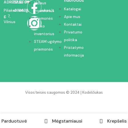
nuorodos
ADRESAS:
TELEFONAS:
EL. PAŠTAS:
Vidaus
Katalogai
Piliakalnio
+37067350054
info@kodelciukas.lt
inventorius
g. 7,
Apie mus
Priemonės
Vilnius
Kontaktai
Lauko
Privatumo
inventorius
politika
STEAM ugdymo
Pristatymo
priemonės
informacija
Visos teisės saugomos © 2024 | Kodėlčiukas
Parduotuvė
Mėgstamiausi
Krepšelis