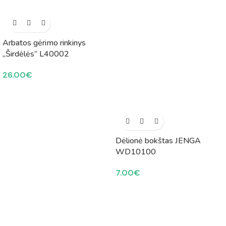
Arbatos gėrimo rinkinys
„Širdėlės” L40002
26.00
€
Dėlionė bokštas JENGA
WD10100
7.00
€