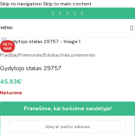
Skip to navigation
Skip to main content
MENU
Padidinti nuotrauką
NETU
RIME
Pradžia
/
Priemonės
/
Edukacinės priemonės
Gydytojo stalas 29757
45.83
€
Neturime
Pranešime, kai turėsime sandelyje!