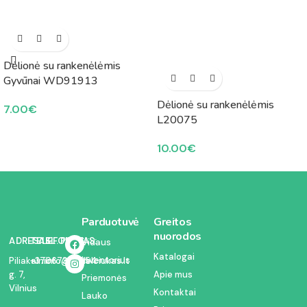
Dėlionė su rankenėlėmis
Gyvūnai WD91913
Dėlionė su rankenėlėmis
7.00
€
L20075
10.00
€
Parduotuvė
Greitos
nuorodos
ADRESAS:
TELEFONAS:
EL. PAŠTAS:
Vidaus
Katalogai
inventorius
Piliakalnio
+37067350054
info@kodelciukas.lt
g. 7,
Apie mus
Priemonės
Vilnius
Kontaktai
Lauko