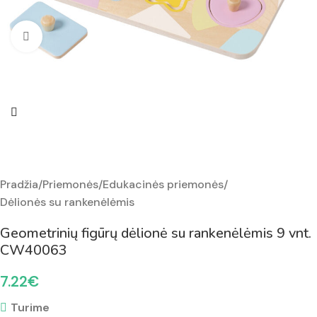
Padidinti nuotrauką
Pradžia
/
Priemonės
/
Edukacinės priemonės
/
Dėlionės su rankenėlėmis
Geometrinių figūrų dėlionė su rankenėlėmis 9 vnt.
CW40063
7.22
€
Turime