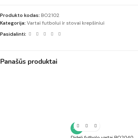
Produkto kodas:
BO2102
Kategorija:
Vartai futbolui ir stovai krepšiniui
Pasidalinti:
Panašūs produktai
-17%
Dideli futbolo vartai BO2040