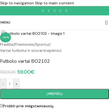
Skip to navigation
Skip to main content
MENU
Padidinti nuotrauką
-50%
Pradžia
/
Priemonės
/
Sportui
/
Vartai futbolui ir stovai krepšiniui
Futbolo vartai BO2102
59.00
€
119.00
€
-
+
Į KREPŠELĮ
Pridėti prie mėgstamiausių