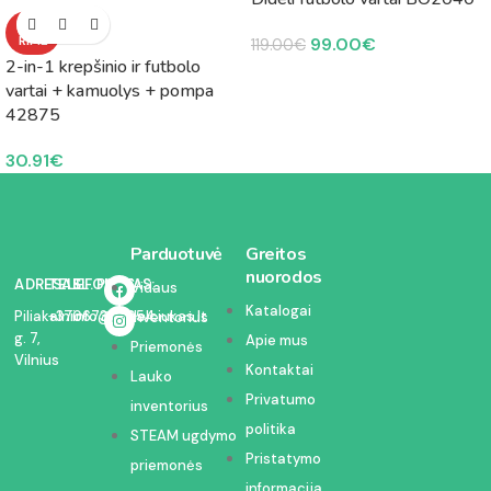
NETU
RIME
99.00
€
119.00
€
2-in-1 krepšinio ir futbolo
vartai + kamuolys + pompa
42875
30.91
€
Parduotuvė
Greitos
nuorodos
ADRESAS:
TELEFONAS:
EL. PAŠTAS:
Vidaus
Katalogai
Piliakalnio
+37067350054
info@kodelciukas.lt
inventorius
g. 7,
Apie mus
Priemonės
Vilnius
Kontaktai
Lauko
Privatumo
inventorius
politika
STEAM ugdymo
Pristatymo
priemonės
informacija