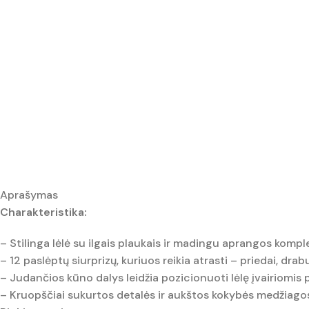
Aprašymas
Charakteristika:
– Stilinga lėlė su ilgais plaukais ir madingu aprangos kompl
– 12 paslėptų siurprizų, kuriuos reikia atrasti – priedai, dra
– Judančios kūno dalys leidžia pozicionuoti lėlę įvairiomis
– Kruopščiai sukurtos detalės ir aukštos kokybės medžiago