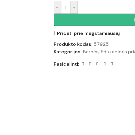
-
+
Pridėti prie mėgstamiausių
Produkto kodas:
57925
Kategorijos:
Barbės
,
Edukacinės pr
Pasidalinti: