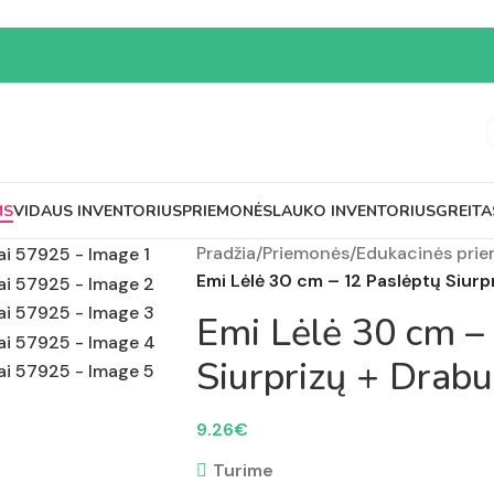
MS
VIDAUS INVENTORIUS
PRIEMONĖS
LAUKO INVENTORIUS
GREITA
Pradžia
/
Priemonės
/
Edukacinės pri
Emi Lėlė 30 cm – 12 Paslėptų Siurpr
Emi Lėlė 30 cm –
Siurprizų + Drabu
9.26
€
Turime