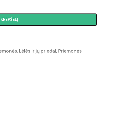
Į KREPŠELĮ
iemonės
,
Lėlės ir jų priedai
,
Priemonės