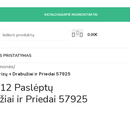
KATALOGAI
APIE MUS
KONTAKTAI
0.00
€
S PRISTATYMAS
emonės
/
izų + Drabužiai ir Priedai 57925
 12 Paslėptų
žiai ir Priedai 57925