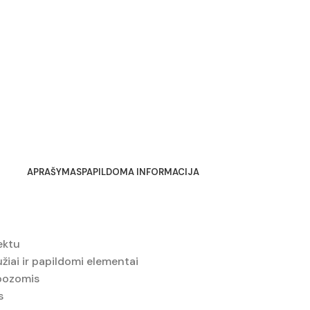
APRAŠYMAS
PAPILDOMA INFORMACIJA
ektu
bužiai ir papildomi elementai
 pozomis
s