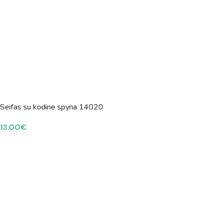
Seifas su kodine spyna 14020
13.00
€