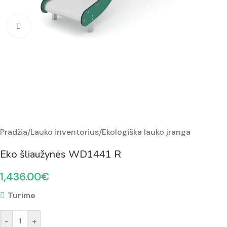
Padidinti nuotrauką
Pradžia
/
Lauko inventorius
/
Ekologiška lauko įranga
Eko šliaužynės WD1441 R
1,436.00
€
Turime
-
+