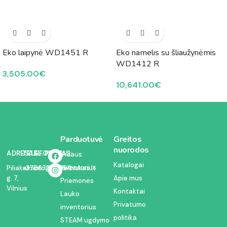
Eko laipynė WD1451 R
Eko namelis su šliaužynėmis
WD1412 R
3,505.00
€
10,641.00
€
Parduotuvė
Greitos
nuorodos
ADRESAS:
TELEFONAS:
EL. PAŠTAS:
Vidaus
Katalogai
inventorius
Piliakalnio
+37067350054
info@kodelciukas.lt
g. 7,
Apie mus
Priemonės
Vilnius
Kontaktai
Lauko
Privatumo
inventorius
politika
STEAM ugdymo