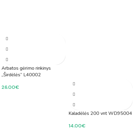
Arbatos gėrimo rinkinys
„Širdėlės” L40002
26.00
€
Kaladėlės 200 vnt WD95004
14.00
€