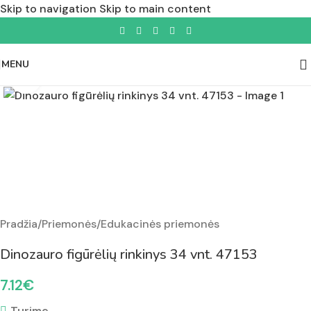
Skip to navigation
Skip to main content
MENU
Padidinti nuotrauką
Pradžia
/
Priemonės
/
Edukacinės priemonės
Dinozauro figūrėlių rinkinys 34 vnt. 47153
7.12
€
Turime