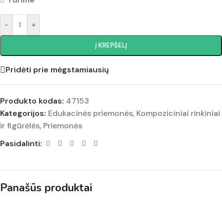
-
+
Į KREPŠELĮ
Pridėti prie mėgstamiausių
Produkto kodas:
47153
Kategorijos:
Edukacinės priemonės
,
Kompoziciniai rinkiniai
ir figūrėlės
,
Priemonės
Pasidalinti:
Panašūs produktai