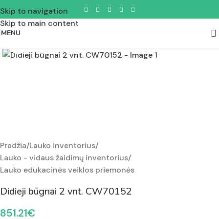
Skip to navigation
Skip to main content
MENU
Padidinti nuotrauką
Pradžia
/
Lauko inventorius
/
Lauko - vidaus žaidimų inventorius
/
Lauko edukacinės veiklos priemonės
Didieji būgnai 2 vnt. CW70152
851.21
€