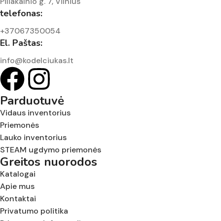
Piliakalnio g. 7, Vilnius
telefonas:
+37067350054
El. Paštas:
info@kodelciukas.lt
Parduotuvė
Vidaus inventorius
Priemonės
Lauko inventorius
STEAM ugdymo priemonės
Greitos nuorodos
Katalogai
Apie mus
Kontaktai
Privatumo politika