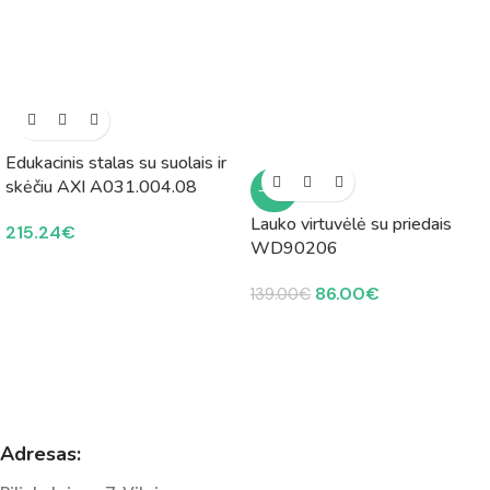
Edukacinis stalas su suolais ir
skėčiu AXI A031.004.08
-38%
Lauko virtuvėlė su priedais
215.24
€
WD90206
86.00
€
139.00
€
Adresas: