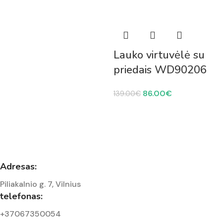
Lauko virtuvėlė su
priedais WD90206
86.00
€
139.00
€
Adresas:
Piliakalnio g. 7, Vilnius
telefonas:
+37067350054