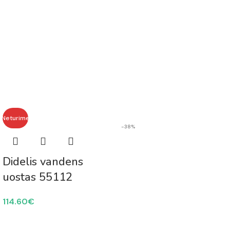
Neturime
-38%
Didelis vandens
uostas 55112
114.60
€