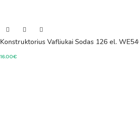
Konstruktorius Vafliukai Sodas 126 el. WE5
16.00
€