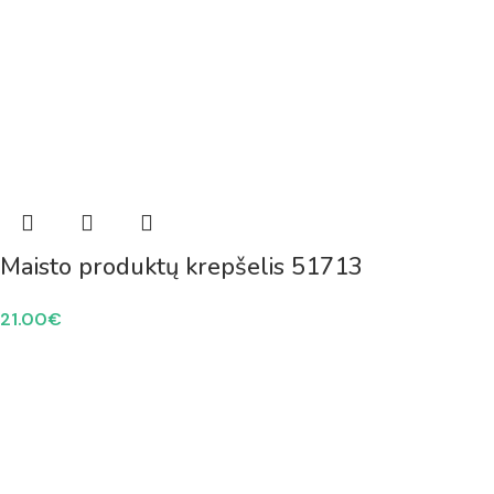
Maisto produktų krepšelis 51713
21.00
€