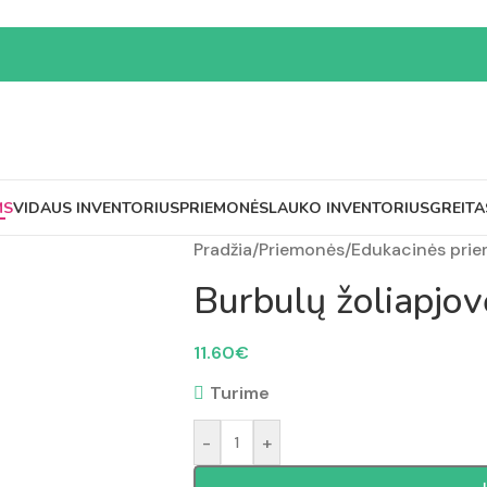
MS
VIDAUS INVENTORIUS
PRIEMONĖS
LAUKO INVENTORIUS
GREITA
Pradžia
/
Priemonės
/
Edukacinės pri
Burbulų žoliapjo
11.60
€
Turime
-
+