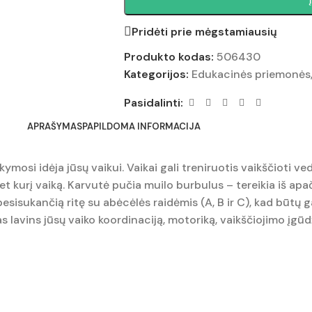
Pridėti prie mėgstamiausių
Produkto kodas:
506430
Kategorijos:
Edukacinės priemonės
Pasidalinti:
APRAŠYMAS
PAPILDOMA INFORMACIJA
ymosi idėja jūsų vaikui. Vaikai gali treniruotis vaikščioti 
 kurį vaiką. Karvutė pučia muilo burbulus – tereikia iš apači
 besisukančią ritę su abėcėlės raidėmis (A, B ir C), kad būtų 
las lavins jūsų vaiko koordinaciją, motoriką, vaikščiojimo įgūd