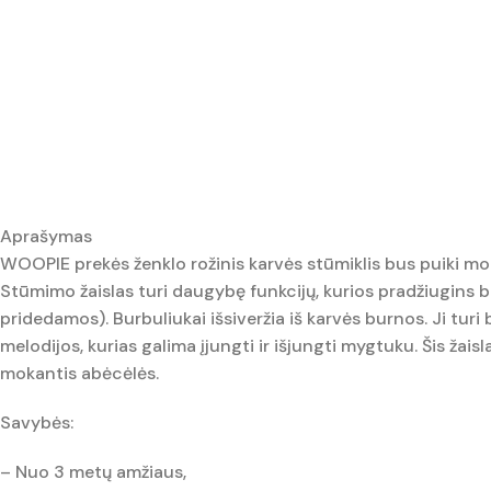
Aprašymas
WOOPIE prekės ženklo rožinis karvės stūmiklis bus puiki mok
Stūmimo žaislas turi daugybę funkcijų, kurios pradžiugins bet
pridedamos). Burbuliukai išsiveržia iš karvės burnos. Ji turi
melodijos, kurias galima įjungti ir išjungti mygtuku. Šis žais
mokantis abėcėlės.
Savybės:
– Nuo 3 metų amžiaus,