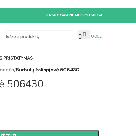
KATALOGAI
APIE MUS
KONTAKTAI
0.00
€
S PRISTATYMAS
emonės
/
Burbulų žoliapjovė 506430
vė 506430