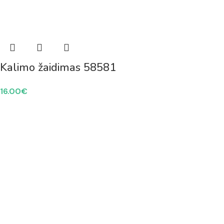
Kalimo žaidimas 58581
16.00
€