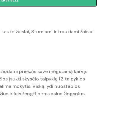
Į KREPŠELĮ
,
Lauko žaislai
,
Stumiami ir traukiami žaislai
vedžiodami priešais save mėgstamą karvę.
os įsukti skysčio talpyklą (2 talpyklos
galima mokytis. Viską lydi nuostabios
žius ir leis žengti pirmuosius žingsnius