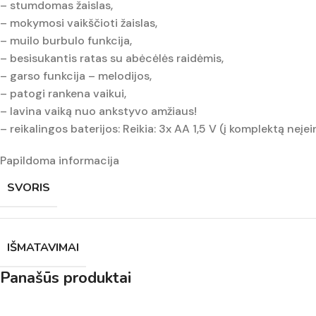
– stumdomas žaislas,
– mokymosi vaikščioti žaislas,
– muilo burbulo funkcija,
– besisukantis ratas su abėcėlės raidėmis,
– garso funkcija – melodijos,
– patogi rankena vaikui,
– lavina vaiką nuo ankstyvo amžiaus!
– reikalingos baterijos: Reikia: 3x AA 1,5 V (į komplektą neįei
Papildoma informacija
SVORIS
IŠMATAVIMAI
Panašūs produktai