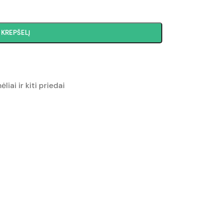
Į KREPŠELĮ
liai ir kiti priedai