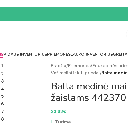
MS
VIDAUS INVENTORIUS
PRIEMONĖS
LAUKO INVENTORIUS
GREITA
Pradžia
/
Priemonės
/
Edukacinės pri
Vežimėliai ir kiti priedai
/
Balta medin
Balta medinė mai
žaislams 442370
23.63
€
Turime