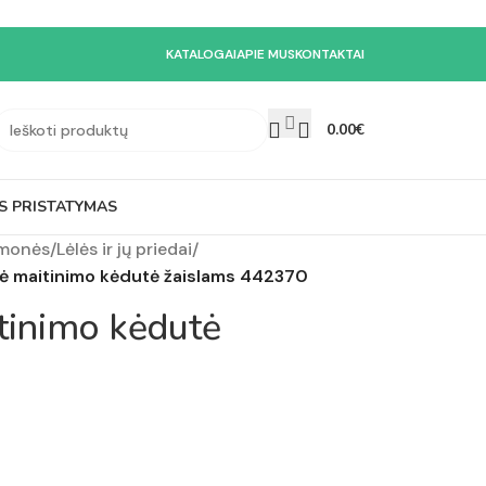
KATALOGAI
APIE MUS
KONTAKTAI
0.00
€
S PRISTATYMAS
emonės
/
Lėlės ir jų priedai
/
ė maitinimo kėdutė žaislams 442370
tinimo kėdutė