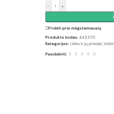
-
+
Pridėti prie mėgstamiausių
Produkto kodas:
442370
Kategorijos:
Lėlės ir jų priedai
,
Vežimė
Pasidalinti: