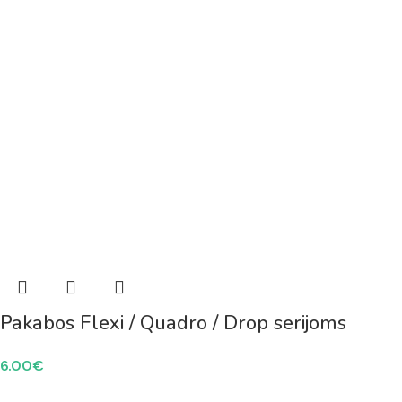
Pakabos Flexi / Quadro / Drop serijoms
6.00
€