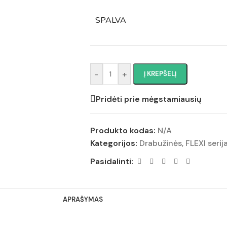
SPALVA
-
+
Į KREPŠELĮ
Pridėti prie mėgstamiausių
Produkto kodas:
N/A
Kategorijos:
Drabužinės
,
FLEXI serij
Pasidalinti:
APRAŠYMAS