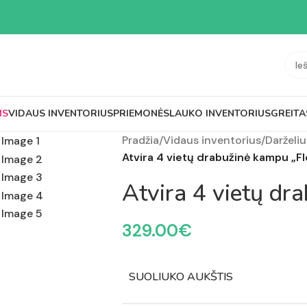
MS
VIDAUS INVENTORIUS
PRIEMONĖS
LAUKO INVENTORIUS
GREITA
Pradžia
/
Vidaus inventorius
/
Darželiu
Atvira 4 vietų drabužinė kampu „Fl
Atvira 4 vietų dr
329.00
€
SUOLIUKO AUKŠTIS