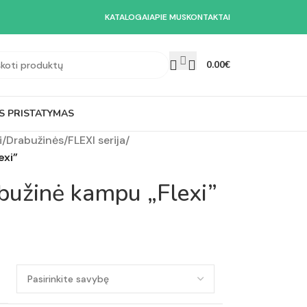
KATALOGAI
APIE MUS
KONTAKTAI
0.00
€
S PRISTATYMAS
i
/
Drabužinės
/
FLEXI serija
/
exi”
abužinė kampu „Flexi”