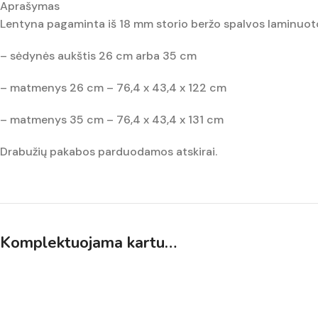
Aprašymas
Lentyna pagaminta iš 18 mm storio beržo spalvos laminuot
– sėdynės aukštis 26 cm arba 35 cm
– matmenys 26 cm – 76,4 x 43,4 x 122 cm
– matmenys 35 cm – 76,4 x 43,4 x 131 cm
Drabužių pakabos parduodamos atskirai.
Komplektuojama kartu…