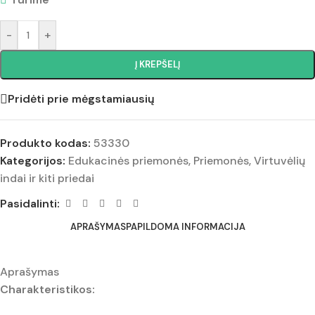
-
+
Į KREPŠELĮ
Pridėti prie mėgstamiausių
Produkto kodas:
53330
Kategorijos:
Edukacinės priemonės
,
Priemonės
,
Virtuvėlių
indai ir kiti priedai
Pasidalinti:
APRAŠYMAS
PAPILDOMA INFORMACIJA
Aprašymas
Charakteristikos: