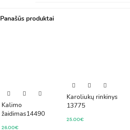
Panašūs produktai
Karoliukų rinkinys
Kalimo
13775
žaidimas14490
25.00
€
26.00
€