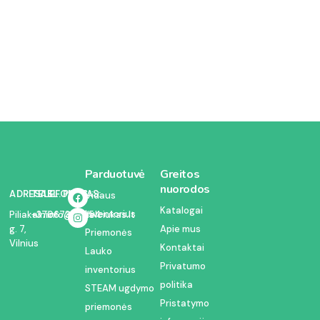
Parduotuvė
Greitos
nuorodos
ADRESAS:
TELEFONAS:
EL. PAŠTAS:
Vidaus
Katalogai
inventorius
Piliakalnio
+37067350054
info@kodelciukas.lt
g. 7,
Apie mus
Priemonės
Vilnius
Kontaktai
Lauko
Privatumo
inventorius
politika
STEAM ugdymo
Pristatymo
priemonės