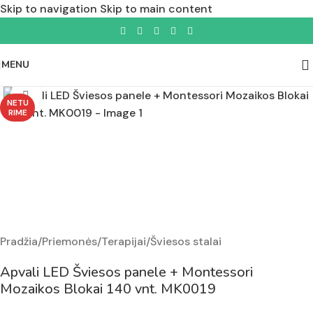
Skip to navigation
Skip to main content
MENU
Padidinti nuotrauką
NETU
RIME
Pradžia
/
Priemonės
/
Terapijai
/
Šviesos stalai
Apvali LED Šviesos panele + Montessori
Mozaikos Blokai 140 vnt. MK0019