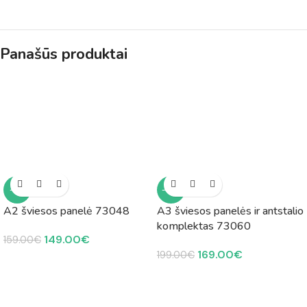
Panašūs produktai
-6%
-15%
A2 šviesos panelė 73048
A3 šviesos panelės ir antstalio
komplektas 73060
149.00
€
159.00
€
169.00
€
199.00
€