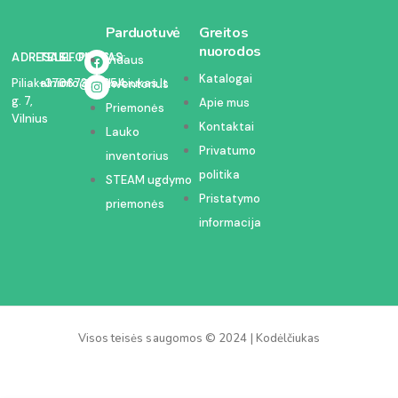
Parduotuvė
Greitos
nuorodos
ADRESAS:
TELEFONAS:
EL. PAŠTAS:
Vidaus
Katalogai
Piliakalnio
+37067350054
info@kodelciukas.lt
inventorius
g. 7,
Apie mus
Priemonės
Vilnius
Kontaktai
Lauko
Privatumo
inventorius
politika
STEAM ugdymo
Pristatymo
priemonės
informacija
Visos teisės saugomos © 2024 | Kodėlčiukas