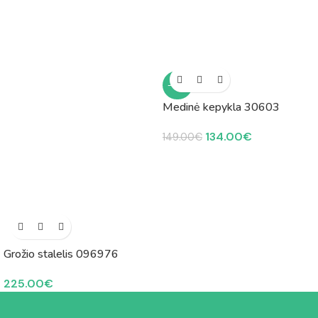
-10%
Medinė kepykla 30603
134.00
€
149.00
€
Grožio stalelis 096976
225.00
€